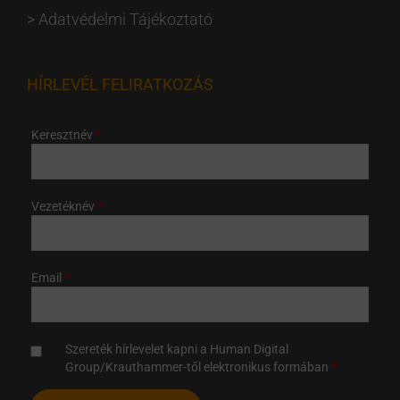
>
Adatvédelmi Tájékoztató
HÍRLEVÉL FELIRATKOZÁS
Keresztnév
Vezetéknév
Email
Szereték hírlevelet kapni a Human Digital
Group/Krauthammer-től elektronikus formában