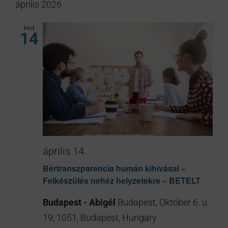
kiválasztása.
április 2026
ked
14
április 14.
Bértranszparencia humán kihívásai –
Felkészülés nehéz helyzetekre – BETELT
Budapest - Abigél
Budapest, Október 6. u.
19, 1051, Budapest, Hungary