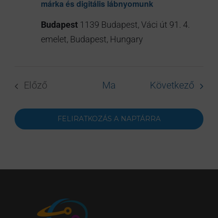
márka és digitális lábnyomunk
Budapest
1139 Budapest, Váci út 91. 4.
emelet, Budapest, Hungary
Esem
Előző
Ma
Következő
Események
FELIRATKOZÁS A NAPTÁRRA