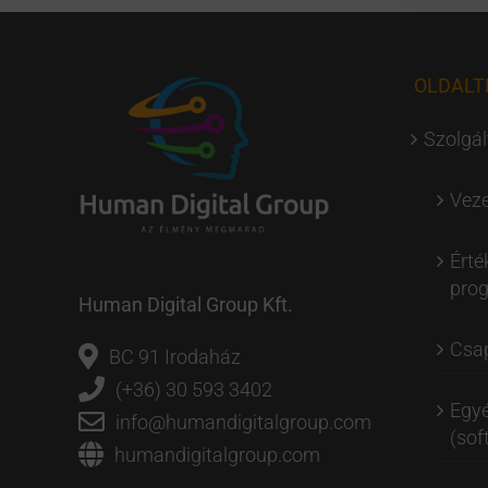
OLDALT
Szolgál
Veze
Érté
pro
Human Digital Group Kft.
Csap
BC 91 Irodaház
(+36) 30 593 3402
Egyé
info@humandigitalgroup.com
(soft
humandigitalgroup.com