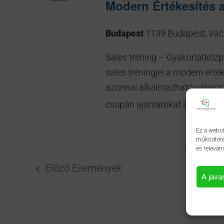
Modern Értékesítés 
Budapest
1139 Budapest, Váci
Sales tréning – Gyakorlatközp
sales tréningjei a modern érték
azonnal alkalmazható válaszok
csupán ajánlatokat adjanak, 
Ez a webol
működtetés
és releván
Előző
Események
A java