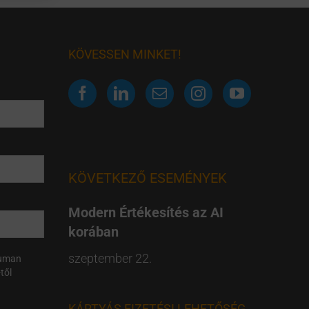
KÖVESSEN MINKET!
KÖVETKEZŐ ESEMÉNYEK
Modern Értékesítés az AI
korában
szeptember 22.
Human
től
KÁRTYÁS FIZETÉSI LEHETŐSÉG