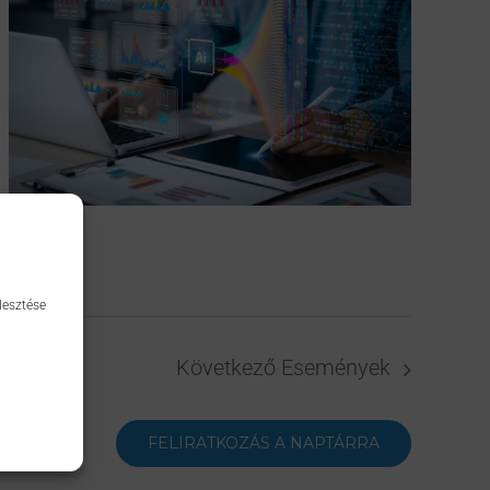
lesztése
Következő
Események
FELIRATKOZÁS A NAPTÁRRA