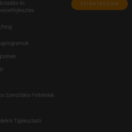
ácsadás és
vezetfejlesztés
ching
taprogramok
épzések
ár
os Szerződési Feltételek
delmi Tájékoztató