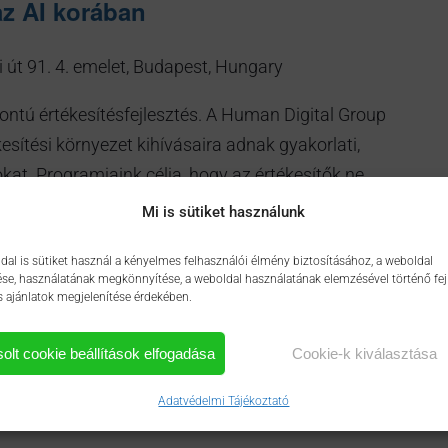
az AI korában
 út 91. 4. emelet, Budapest, Hungary
ontú értékesítésfejlesztés. A Human Digital Group
esítési környezet kihívásaira adnak gyakorlati,
at. Programjaink célja, hogy az értékesítők ne
hanem tudatosan építsenek bizalmat,
[...]
Mi is sütiket használunk
dal is sütiket használ a kényelmes felhasználói élmény biztosításához, a weboldal
e, használatának megkönnyítése, a weboldal használatának elemzésével történő fej
s ajánlatok megjelenítése érdekében.
solt cookie beállítások elfogadása
Cookie-k kiválasztása
Adatvédelmi Tájékoztató