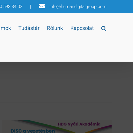
30 593 34 02
|
info@humandigitalgroup.com
amok
Tudástár
Rólunk
Kapcsolat