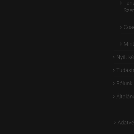
Tan
Szer
Coa
Min
Nyílt k
Tudást
Rólunk
Általán
>
Adatvé