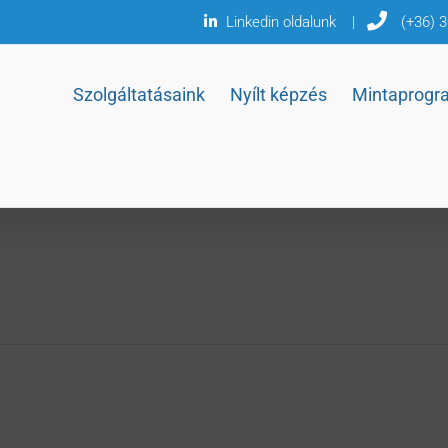
Linkedin oldalunk
|
(+36) 
Szolgáltatásaink
Nyílt képzés
Mintaprogr