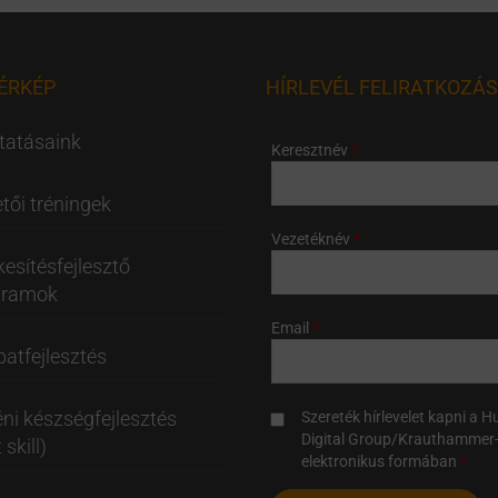
ÉRKÉP
HÍRLEVÉL FELIRATKOZÁS
tatásaink
Keresztnév
tői tréningek
Vezetéknév
kesítésfejlesztő
gramok
Email
atfejlesztés
ni készségfejlesztés
Szereték hírlevelet kapni a 
Digital Group/Krauthammer-
 skill)
elektronikus formában