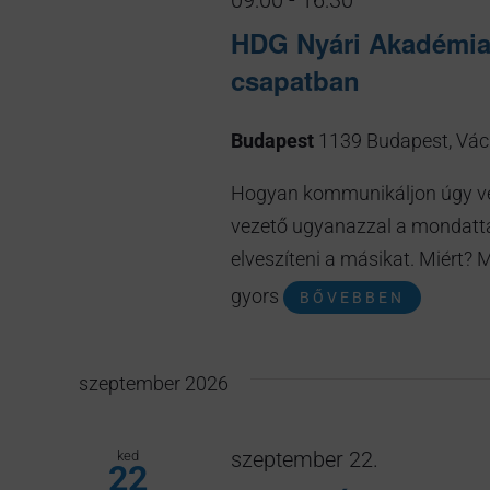
09:00
-
16:30
HDG Nyári Akadémia 
csapatban
Budapest
1139 Budapest, Váci
Hogyan kommunikáljon úgy ve
vezető ugyanazzal a mondattal
elveszíteni a másikat. Miért
gyors
[...]
szeptember 2026
ked
szeptember 22.
22