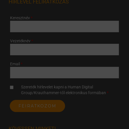
HÍRLEVÉL FELIRATKOZÁS
Keresztnév
Vezetéknév
Email
Szereték hírlevelet kapni a Human Digital
Group/Krauthammer-től elektronikus formában
KÖVESSEN MINKET!