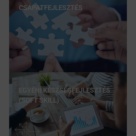
CSAPATFEJLESZTÉS
EGYÉNI KÉSZSÉGFEJLESZTÉS
(SOFT SKILL)