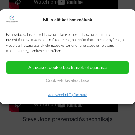
Mindfulness: eddzük a tudatunkat, hogy a
Mi is sütiket használunk
jelenre fókuszáljon
Ez a weboldal is sütiket használ a kényelmes felhasználói élmény
biztosításához, a weboldal működtetése, használatának megkönnyítése, a
weboldal használatának elemzésével történő fejlesztése és releváns
ajánlatok megjelenítése érdekében.
A javasolt cookie beállítások elfogadása
Cookie-k kiválasztása
Adatvédelmi Tájékoztató
Steve Jobs prezentációs technikája