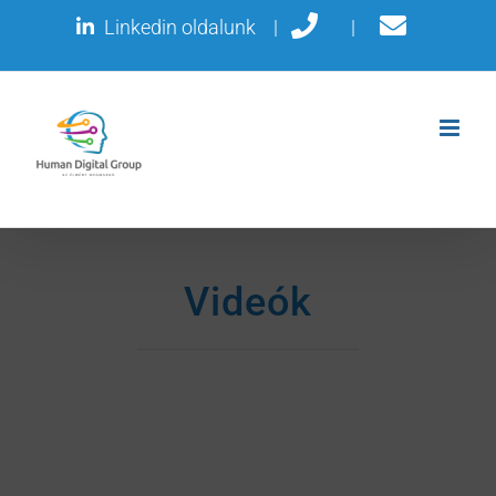
Kihagyás
Linkedin oldalunk
|
|
Videók