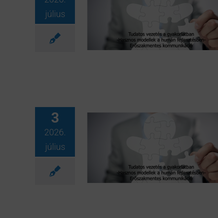
július
3
2026.
július