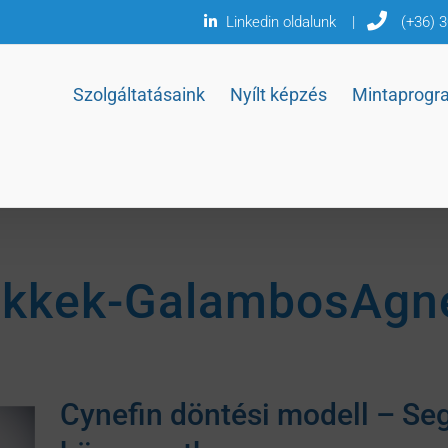
Linkedin oldalunk
|
(+36) 
Szolgáltatásaink
Nyílt képzés
Mintaprogr
ikkek-GalambosAgn
Cynefin döntési modell – Seg