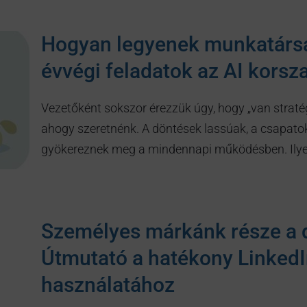
Hogyan legyenek munkatársai
évvégi feladatok az AI korsz
Vezetőként sokszor érezzük úgy, hogy „van strat
ahogy szeretnénk. A döntések lassúak, a csapatok
gyökereznek meg a mindennapi működésben. Il
Személyes márkánk része a d
Útmutató a hatékony LinkedIn
használatához