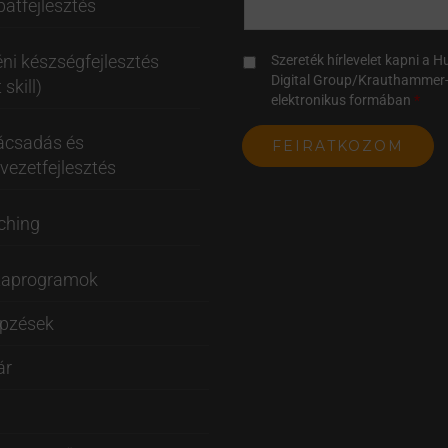
atfejlesztés
ni készségfejlesztés
Szereték hírlevelet kapni a 
Digital Group/Krauthammer-
 skill)
elektronikus formában
ácsadás és
vezetfejlesztés
ching
taprogramok
épzések
ár