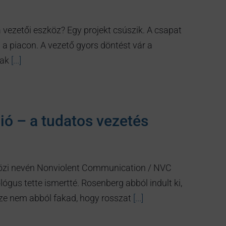
ezetői eszköz? Egy projekt csúszik. A csapat
 a piacon. A vezető gyors döntést vár a
nak
[...]
 – a tudatos vezetés
zi nevén Nonviolent Communication / NVC
gus tette ismertté. Rosenberg abból indult ki,
sze nem abból fakad, hogy rosszat
[...]