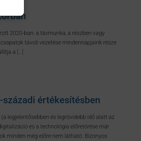
 korban
ott 2020-ban: a távmunka, a részben vagy
 csapatok távoli vezetése mindennapjaink része
llítja a
[...]
I-századi értékesítésben
 (a legjelentősebben és legrövidebb idő alatt az
igitalizáció és a technológia előretörése már
 sok minden még előre nem látható. Bizonyos