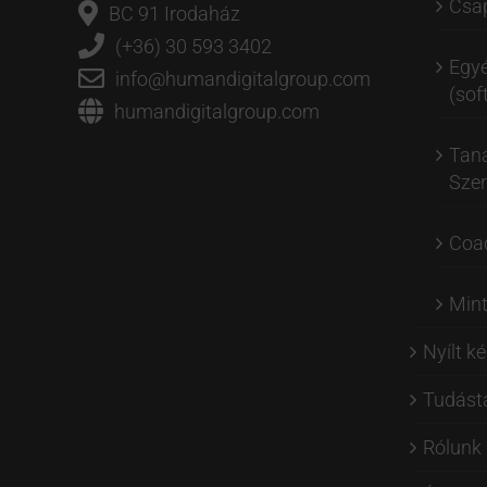
Csap
BC 91 Irodaház
(+36) 30 593 3402
Egyé
info@humandigitalgroup.com
(soft
humandigitalgroup.com
Tan
Szer
Coa
Min
Nyílt k
Tudást
Rólunk