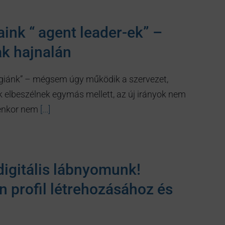
nk “ agent leader-ek” –
ak hajnalán
égiánk” – mégsem úgy működik a szervezet,
 elbeszélnek egymás mellett, az új irányok nem
yenkor nem
[...]
igitális lábnyomunk!
 profil létrehozásához és