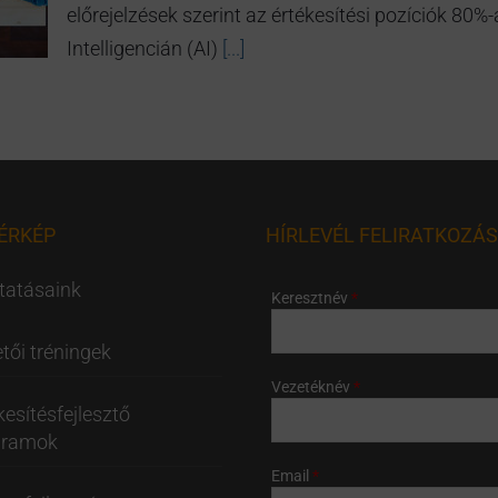
előrejelzések szerint az értékesítési pozíciók 80
Intelligencián (AI)
[...]
ÉRKÉP
HÍRLEVÉL FELIRATKOZÁS
tatásaink
Keresztnév
tői tréningek
Vezetéknév
kesítésfejlesztő
gramok
Email