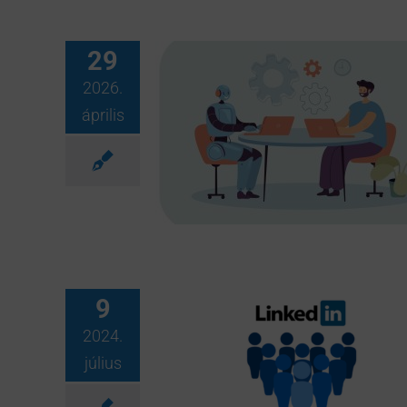
29
2026.
április
9
2024.
július