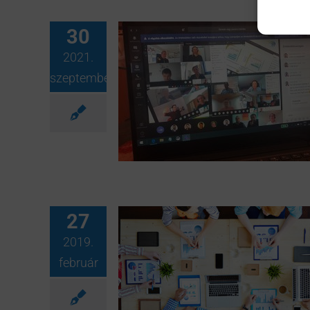
30
2021.
szeptember
27
2019.
február