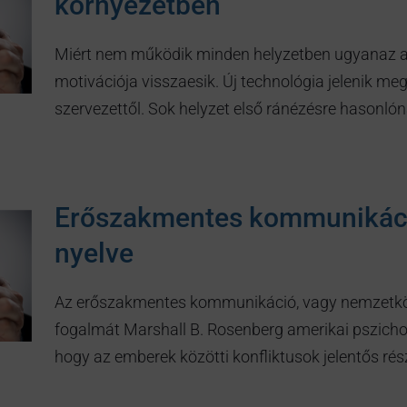
környezetben
Miért nem működik minden helyzetben ugyanaz a v
motivációja visszaesik. Új technológia jelenik meg
szervezettől. Sok helyzet első ránézésre hasonló
Erőszakmentes kommunikáció
nyelve
Az erőszakmentes kommunikáció, vagy nemzetkö
fogalmát Marshall B. Rosenberg amerikai pszicholó
hogy az emberek közötti konfliktusok jelentős ré