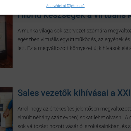
Adatvédelmi Tájékoztató
Hibrid készségek a virtuális
A munka világa sok szervezet számára megváltoz
egészben virtuális együttműködés, az egyének és
lett. Ez a megváltozott környezet új kihívások elé á
Sales vezetők kihívásai a XX
Arról, hogy az értékesítés jelentősen megváltozott
elmúlt néhány száz évben) sokat lehet olvasni. A d
sok változást hozott vásárlói szokásainkban, és