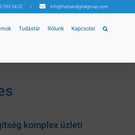
30 593 34 02
|
info@humandigitalgroup.com
amok
Tudástár
Rólunk
Kapcsolat
es
ítség komplex üzleti