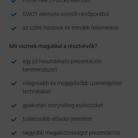
Porter-féle 5 Forces elemzés
SWOT elemzés vezetői nézőpontból
az üzleti hatások és trendek felismerése
Mit visznek magukkal a résztvevők?
egy jól használható prezentációs
keretrendszert
világosabb és meggyőzőbb üzenetépítési
technikákat
gyakorlati storytelling eszközöket
tudatosabb előadói jelenlétet
nagyobb magabiztosságot prezentációs