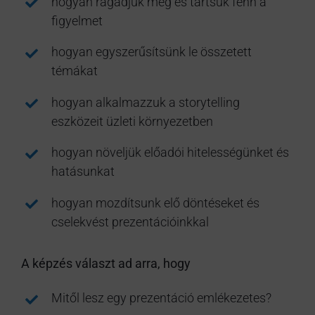
hogyan ragadjuk meg és tartsuk fenn a
figyelmet
hogyan egyszerűsítsünk le összetett
témákat
hogyan alkalmazzuk a storytelling
eszközeit üzleti környezetben
hogyan növeljük előadói hitelességünket és
hatásunkat
hogyan mozdítsunk elő döntéseket és
cselekvést prezentációinkkal
A képzés választ ad arra, hogy
Mitől lesz egy prezentáció emlékezetes?