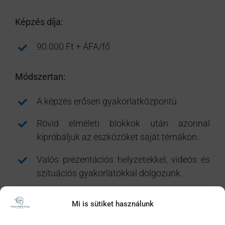
Képzés díja:
90.000 Ft + ÁFA/fő
Módszertan:
A képzés erősen gyakorlatközpontú.
Rövid elméleti blokkok után azonnal
kipróbáljuk az eszközöket saját témákon.
Valós prezentációs helyzetekkel, videós és
szituációs gyakorlatokkal dolgozunk.
A résztvevők visszajelzéseket kapnak saját
Mi is sütiket használunk
előadói működésükről és fejlődési
lehetőségeikről.