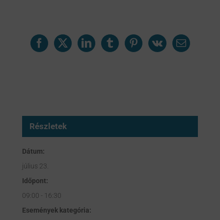
Kérjük ossza meg másokkal is!
Facebook
X
LinkedIn
Tumblr
Pinterest
Vk
Email:
Részletek
Dátum:
július 23.
Időpont:
09:00 - 16:30
Események kategória: