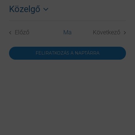
Közelgő
Dátum
kiválasztása.
Előző
Ma
Következő
Események
Eseménye
FELIRATKOZÁS A NAPTÁRRA