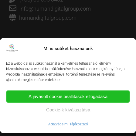
info@humandigitalgroup.com
humandigitalgroup.com
Mi is sütiket használunk
Ez a weboldal is sütiket használ a kényelmes felhasználói élmény
biztosításához, a weboldal működtetése, használatának megkönnyítése, a
weboldal használatának elemzésével történő fejlesztése és releváns
ajánlatok megjelenítése érdekében.
A javasolt cookie beállítások elfogadása
Cookie-k kiválasztása
Adatvédelmi Tájékoztató
OLDALTÉRKÉP