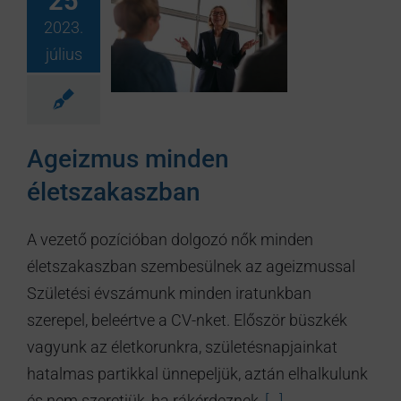
25
2023.
július
Ageizmus minden
életszakaszban
A vezető pozícióban dolgozó nők minden
életszakaszban szembesülnek az ageizmussal
Születési évszámunk minden iratunkban
szerepel, beleértve a CV-nket. Először büszkék
vagyunk az életkorunkra, születésnapjainkat
hatalmas partikkal ünnepeljük, aztán elhalkulunk
és nem szeretjük, ha rákérdeznek,
[...]