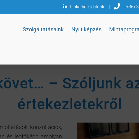
Linkedin oldalunk
|
(+36) 
Szolgáltatásaink
Nyílt képzés
Mintaprogr
követ… – Szóljunk a
értekezletekről
moltatások, konzultációk,
lyan és legfőképp amolyan