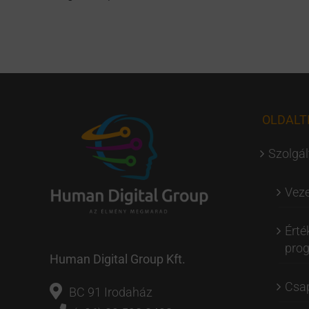
OLDALT
Szolgál
Veze
Érté
pro
Human Digital Group Kft.
Csap
BC 91 Irodaház