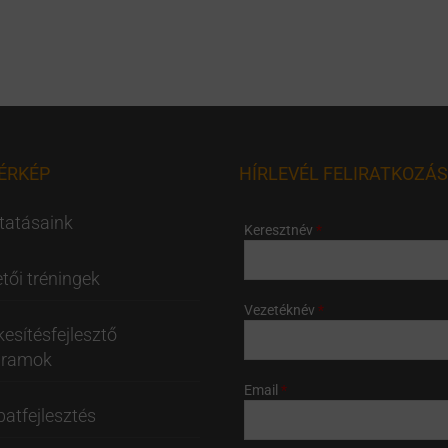
ÉRKÉP
HÍRLEVÉL FELIRATKOZÁS
tatásaink
Keresztnév
tői tréningek
Vezetéknév
kesítésfejlesztő
gramok
Email
atfejlesztés