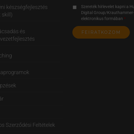
ni készségfejlesztés
Szereték hírlevelet kapni a 
Digital Group/Krauthammer-
 skill)
elektronikus formában
ácsadás és
vezetfejlesztés
ching
taprogramok
épzések
ár
os Szerződési Feltételek