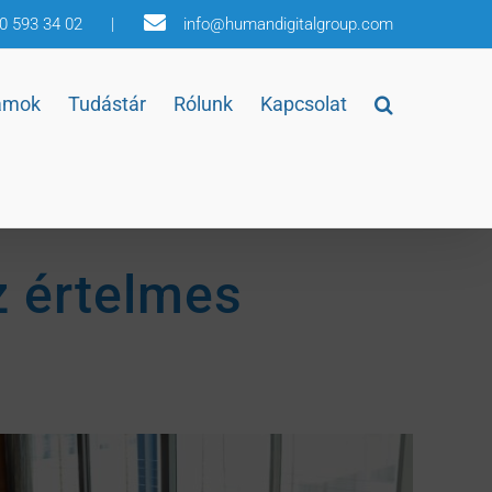
30 593 34 02
|
info@humandigitalgroup.com
amok
Tudástár
Rólunk
Kapcsolat
z értelmes