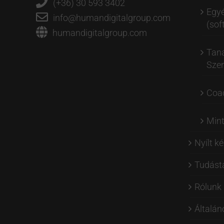
(+36) 30 593 3402
Egyé
info@humandigitalgroup.com
(soft
humandigitalgroup.com
Tan
Szer
Coa
Min
Nyílt k
Tudást
Rólunk
Általán