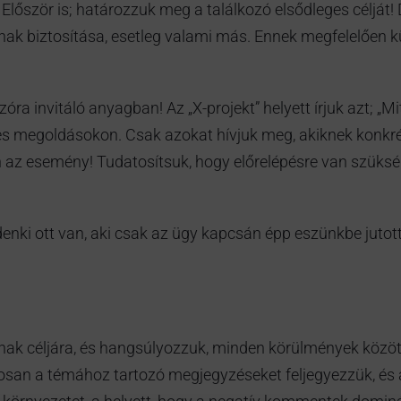
Először is; határozzuk meg a találkozó elsődleges célját! 
k biztosítása, esetleg valami más. Ennek megfelelően kü
óra invitáló anyagban! Az „X-projekt” helyett írjuk azt; „
es megoldásokon. Csak azokat hívjuk meg, akiknek konkré
en az esemény! Tudatosítsuk, hogy előrelépésre van szük
denki ott van, aki csak az ügy kapcsán épp eszünkbe jutot
ak céljára, és hangsúlyozzuk, minden körülmények között 
an a témához tartozó megjegyzéseket feljegyezzük, és a