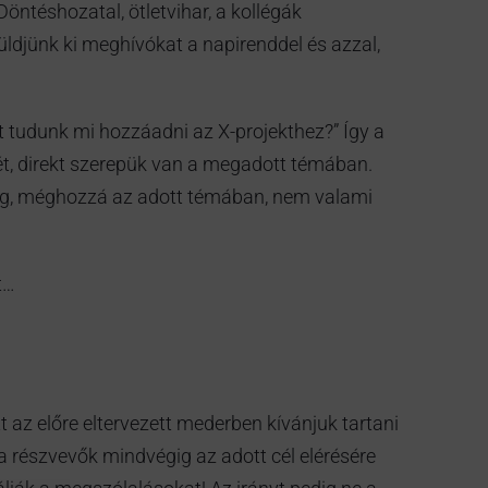
Döntéshozatal, ötletvihar, a kollégák
ldjünk ki meghívókat a napirenddel és azzal,
Mit tudunk mi hozzáadni az X-projekthez?” Így a
t, direkt szerepük van a megadott témában.
ség, méghozzá az adott témában, nem valami
t…
az előre eltervezett mederben kívánjuk tartani
 részvevők mindvégig az adott cél elérésére