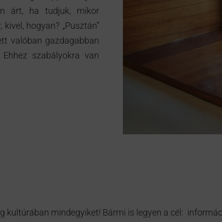
m árt, ha tudjuk, mikor
 kivel, hogyan? „Pusztán”
yett valóban gazdagabban
k. Ehhez szabályokra van
g kultúrában mindegyiket! Bármi is legyen a cél: informác