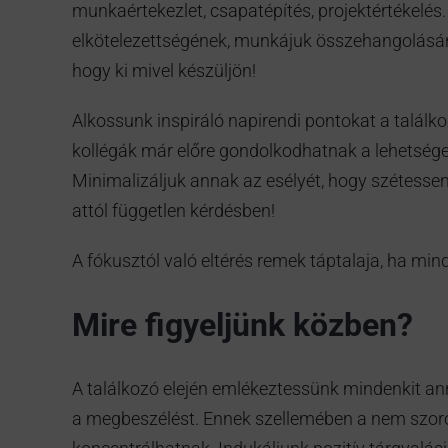
munkaértekezlet, csapatépítés, projektértékelés. 
elkötelezettségének, munkájuk összehangolásána
hogy ki mivel készüljön!
Alkossunk inspiráló napirendi pontokat a találkoz
kollégák már előre gondolkodhatnak a lehetség
Minimalizáljuk annak az esélyét, hogy szétess
attól független kérdésben!
A fókusztól való eltérés remek táptalaja, ha min
Mire figyeljünk közben?
A találkozó elején emlékeztessünk mindenkit ann
a megbeszélést. Ennek szellemében a nem szoros