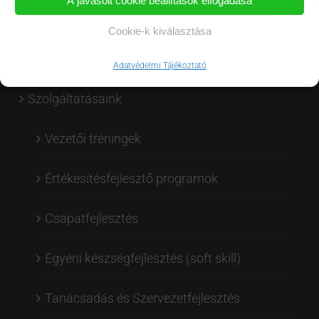
A javasolt cookie beállítások elfogadása
Cookie-k kiválasztása
OLDALTÉRKÉP
Adatvédelmi Tájékoztató
Szolgáltatásaink
Vezetői tréningek
Értékesítésfejlesztő programok
Csapatfejlesztés
Egyéni készségfejlesztés (soft skill)
Tanácsadás és Szervezetfejlesztés