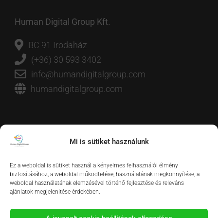
Human Digital Group Kft.
BC 91 Irodaház
(+36) 30 593 3402
info@humandigitalgroup.com
humandigitalgroup.com
Mi is sütiket használunk
Ez a weboldal is sütiket használ a kényelmes felhasználói élmény
biztosításához, a weboldal működtetése, használatának megkönnyítése, a
weboldal használatának elemzésével történő fejlesztése és releváns
ajánlatok megjelenítése érdekében.