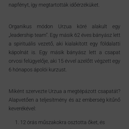
napfényt, így megtartották időérzéküket.
Organikus módon Urzua köré alakult egy
„leadership team”. Egy másik 62 éves bányász lett
a spirituális vezető, aki kialakított egy földalatti
kápolnát is. Egy másik bányász lett a csapat
orvosi felügyelője, aki 15 évvel azelőtt végzett egy
6 hónapos ápolói kurzust.
Miként szervezte Urzua a megtépázott csapatát?
Alapvetően a teljesítmény és az emberség kitűnő
keverékével:
12 órás műszakokra osztotta őket, és