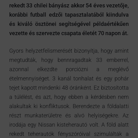
rekedt 33 chilei bányász akkor 54 éves vezetője,
korábbi futball edzői tapasztalatából kiindulva
és kiváló ösztönei segítségével példaértékűen
vezette és szervezte csapata életét 70 napon át.
Gyors helyzetfelismerését bizonyítja, hogy amint
megtudták, hogy bennragadtak 33 emberrel,
azonnal elkezdte porciózni a meglévő
ételmennyiséget. 3 kanál tonhalat és egy pohár
tejet kapott mindenki 48 óránként. Ez biztosította
a túlélést, és azt, hogy ebben a kérdésben nem
alakultak ki konfliktusok. Berendezte a földalatti
részt munkaterületre és alvó helyiségekre. Az
irodája egy Nissan kisteherautó volt. A föld alatt
rekedt teherautók fényszóróival szimulálták a