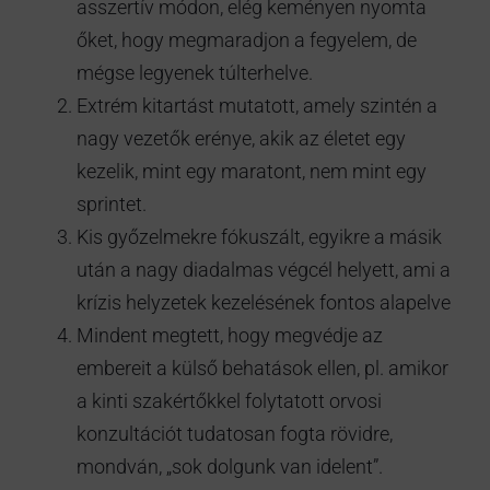
asszertív módon, elég keményen nyomta
őket, hogy megmaradjon a fegyelem, de
mégse legyenek túlterhelve.
Extrém kitartást mutatott, amely szintén a
nagy vezetők erénye, akik az életet egy
kezelik, mint egy maratont, nem mint egy
sprintet.
Kis győzelmekre fókuszált, egyikre a másik
után a nagy diadalmas végcél helyett, ami a
krízis helyzetek kezelésének fontos alapelve
Mindent megtett, hogy megvédje az
embereit a külső behatások ellen, pl. amikor
a kinti szakértőkkel folytatott orvosi
konzultációt tudatosan fogta rövidre,
mondván, „sok dolgunk van idelent”.