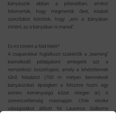
bányászok abban a pillanatban, amikor
felismerték, hogy megmentik őket, írásbeli
szerződést kötöttek, hogy „ami a bányában
történt, az a bányában is marad”.
És mi történt a föld felett?
A csapatokkal foglalkozó szakértők a „teaming”
kiemelkedő példájaként emlegetik azt a
nemzetközi összefogást, amely a lehetetlennek
tűnő feladatot (700 m mélyen bennrekedt
bányászokat épségben a felszínre hozni egy
extrém keménységű kőzet rétegen át) A
szerencsétlenség másnapján Chile elnöke
válságstábot állított fel Laurence Golborne