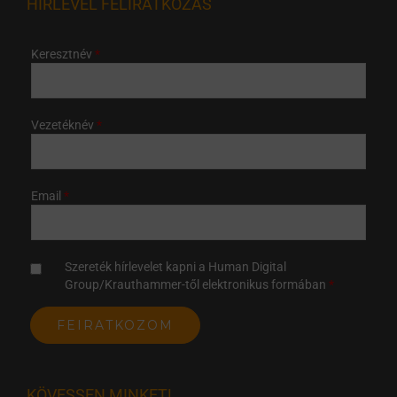
HÍRLEVÉL FELIRATKOZÁS
Keresztnév
Vezetéknév
Email
Szereték hírlevelet kapni a Human Digital
Group/Krauthammer-től elektronikus formában
KÖVESSEN MINKET!