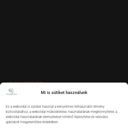
OLDALTÉRKÉP
Mi is sütiket használunk
Szolgáltatásaink
Ez a weboldal is sütiket használ a kényelmes felhasználói élmény
biztosításához, a weboldal működtetése, használatának megkönnyítése, a
Vezetői tréningek
weboldal használatának elemzésével történő fejlesztése és releváns
ajánlatok megjelenítése érdekében.