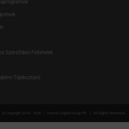
taprogramok
épzések
ár
os Szerződési Feltételek
delmi Tájékoztató
© Copyright 2018 -
2026 | Human Digital Group Kft. | All Rights Reserved