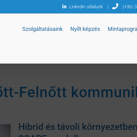
Linkedin oldalunk
|
(+36) 
Szolgáltatásaink
Nyílt képzés
Mintaprogr
őtt-Felnőtt kommuni
Hibrid és távoli környezetbe