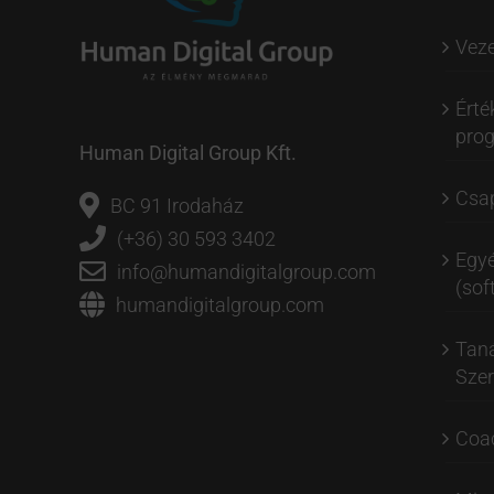
Veze
Érté
pro
Human Digital Group Kft.
Csap
BC 91 Irodaház
(+36) 30 593 3402
Egyé
info@humandigitalgroup.com
(soft
humandigitalgroup.com
Tan
Szer
Coa