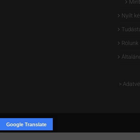
Min
Nyílt k
Tudást
Rólunk
Általán
>
Adatvé
Google Translate