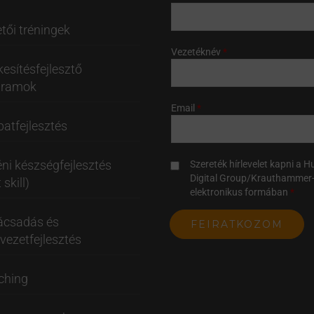
tői tréningek
Vezetéknév
kesítésfejlesztő
gramok
Email
atfejlesztés
ni készségfejlesztés
Szereték hírlevelet kapni a 
Digital Group/Krauthammer-
 skill)
elektronikus formában
ácsadás és
vezetfejlesztés
ching