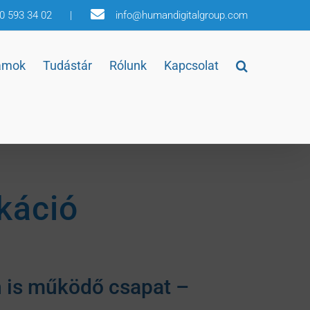
30 593 34 02
|
info@humandigitalgroup.com
amok
Tudástár
Rólunk
Kapcsolat
káció
n is működő csapat –