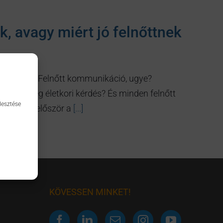
, avagy miért jó felnőttnek
az a Felnőtt-Felnőtt kommunikáció, ugye?
n ez tényleg életkori kérdés? És minden felnőtt
lesztése
rtéséhez először a
[...]
KÖVESSEN MINKET!