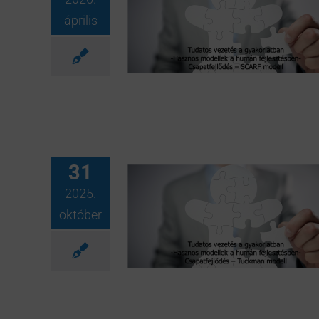
április
31
2025.
október