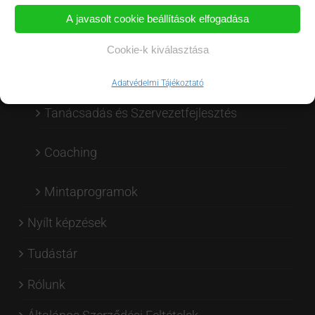
A javasolt cookie beállítások elfogadása
Csapatfejlesztés
Cookie-k kiválasztása
Egyéni készségfejlesztés (soft skill)
Adatvédelmi Tájékoztató
Tanácsadás és Szervezetfejlesztés
Coaching
Mintaprogramok
Nyílt képzések
Tudástár
Rólunk