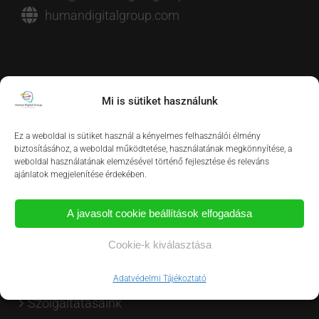
humandigitalgroup.com
Mi is sütiket használunk
Ez a weboldal is sütiket használ a kényelmes felhasználói élmény
biztosításához, a weboldal működtetése, használatának megkönnyítése, a
weboldal használatának elemzésével történő fejlesztése és releváns
ajánlatok megjelenítése érdekében.
A javasolt cookie beállítások elfogadása
Cookie-k kiválasztása
OLDALTÉRKÉP
Adatvédelmi Tájékoztató
Szolgáltatásaink