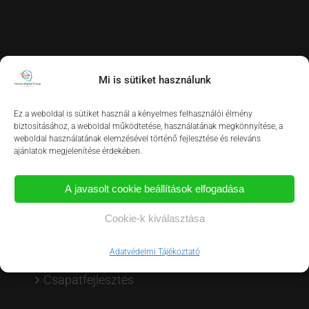
Mi is sütiket használunk
Ez a weboldal is sütiket használ a kényelmes felhasználói élmény
biztosításához, a weboldal működtetése, használatának megkönnyítése, a
OLDALTÉRKÉP
weboldal használatának elemzésével történő fejlesztése és releváns
ajánlatok megjelenítése érdekében.
Szolgáltatásaink
A javasolt cookie beállítások elfogadása
Vezetői tréningek
Cookie-k kiválasztása
Értékesítésfejlesztő programok
Adatvédelmi Tájékoztató
Csapatfejlesztés