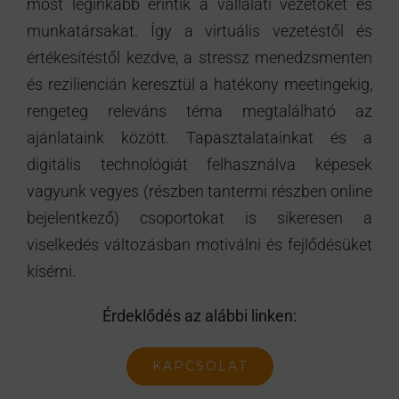
most leginkább érintik a vállalati vezetőket és
munkatársakat. Így a virtuális vezetéstől és
értékesítéstől kezdve, a stressz menedzsmenten
és reziliencián keresztül a hatékony meetingekig,
rengeteg releváns téma megtalálható az
ajánlataink között. Tapasztalatainkat és a
digitális technológiát felhasználva képesek
vagyunk vegyes (részben tantermi részben online
bejelentkező) csoportokat is sikeresen a
viselkedés változásban motiválni és fejlődésüket
kísérni.
Érdeklődés az alábbi linken:
KAPCSOLAT