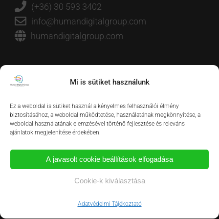
(+36) 30 593 3402
info@humandigitalgroup.com
humandigitalgroup.com
Mi is sütiket használunk
Ez a weboldal is sütiket használ a kényelmes felhasználói élmény
biztosításához, a weboldal működtetése, használatának megkönnyítése, a
weboldal használatának elemzésével történő fejlesztése és releváns
ajánlatok megjelenítése érdekében.
A javasolt cookie beállítások elfogadása
Cookie-k kiválasztása
Adatvédelmi Tájékoztató
OLDALTÉRKÉP