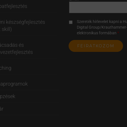
atfejlesztés
ni készségfejlesztés
Szereték hírlevelet kapni a 
Digital Group/Krauthammer-
 skill)
elektronikus formában
ácsadás és
vezetfejlesztés
ching
taprogramok
épzések
ár