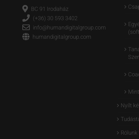
Csap
BC 91 Irodaház
(+36) 30 593 3402
Egyé
info@humandigitalgroup.com
(soft
humandigitalgroup.com
Tan
Szer
Coa
Min
Nyílt k
Tudást
Rólunk