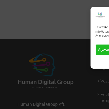
Ez a webol
működtetés
és releván
A java
OLDALT
Szolgál
Veze
Érté
pro
Human Digital Group Kft.