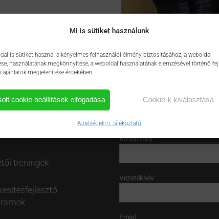
Mi is sütiket használunk
dal is sütiket használ a kényelmes felhasználói élmény biztosításához, a weboldal
e, használatának megkönnyítése, a weboldal használatának elemzésével történő fej
s ajánlatok megjelenítése érdekében.
solt cookie beállítások elfogadása
Cookie-k kiválasztása
ÉRKÉP
HÍRLEVÉL FELIRATKOZÁS
Adatvédelmi Tájékoztató
tatásaink
Keresztnév
tői tréningek
Vezetéknév
kesítésfejlesztő
gramok
Email