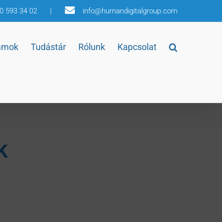
30 593 34 02
|
info@humandigitalgroup.com
amok
Tudástár
Rólunk
Kapcsolat
k