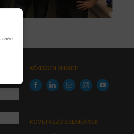
lesztése
KÖVESSEN MINKET!
KÖVETKEZŐ ESEMÉNYEK