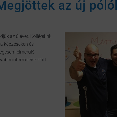
Megjöttek az új póló
jük az újévet. Kollégáink
 a képzéseken és
egesen felmerülő
ábbi információkat itt