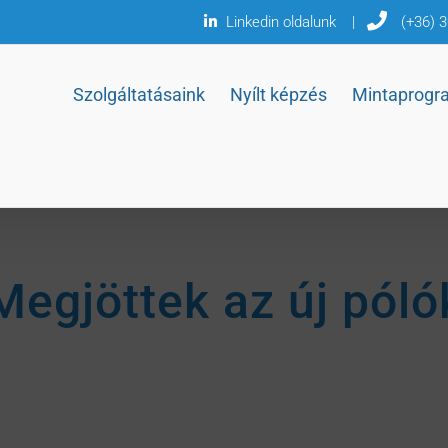
Linkedin oldalunk
|
(+36) 
Szolgáltatásaink
Nyílt képzés
Mintaprogr
Megjöttek az új póló