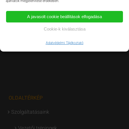
ajánlatok megjelenítése érdekében.
A javasolt cookie beállítások elfogadása
Cookie-k kiválasztása
Adatvédelmi Tájékoztató
OLDALTÉRKÉP
Szolgáltatásaink
Vezetői tréningek