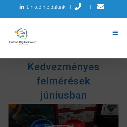
Kihagyás
Linkedin oldalunk
|
|
Kedvezményes
felmérések
júniusban