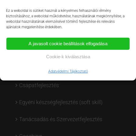
Ez a weboldal is sütiket használ a kényelmes felhasználói élmény
biztosításához, a weboldal működtetése, használatának megkönnyítése, a
OLDALTÉRKÉP
weboldal használatának elemzésével történő fejlesztése és releváns
ajánlatok megjelenítése érdekében.
Szolgáltatásaink
A javasolt cookie beállítások elfogadása
Vezetői tréningek
Cookie-k kiválasztása
Értékesítésfejlesztő programok
Adatvédelmi Tájékoztató
Csapatfejlesztés
Egyéni készségfejlesztés (soft skill)
Tanácsadás és Szervezetfejlesztés