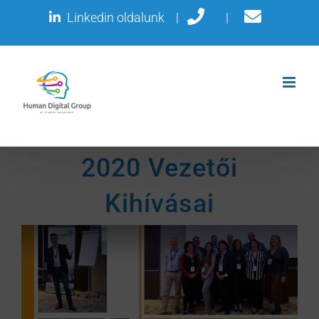
Kihagyás
Linkedin oldalunk
|
|
2020 Vezetői
Kihívásai