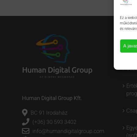
Ez a webol
működtetés
és releván
OLDALT
A java
Szolgál
Veze
Érté
pro
Human Digital Group Kft.
Csap
BC 91 Irodaház
(+36) 30 593 3402
Egyé
info@humandigitalgroup.com
(soft