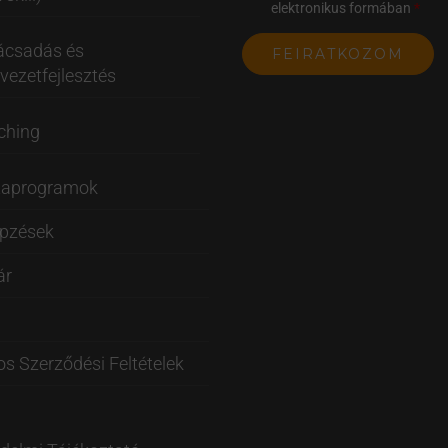
elektronikus formában
ácsadás és
vezetfejlesztés
ching
taprogramok
épzések
ár
os Szerződési Feltételek