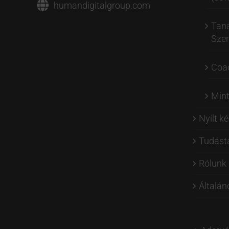
humandigitalgroup.com
Tan
Szer
Coa
Min
Nyílt k
Tudást
Rólunk
Általán