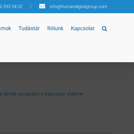
30 593 34 02
|
info@humandigitalgroup.com
amok
Tudástár
Rólunk
Kapcsolat