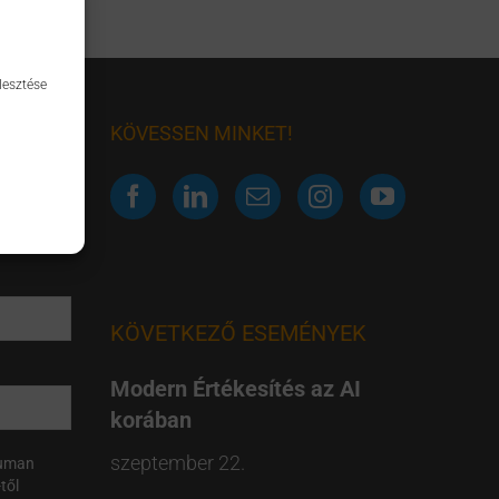
lesztése
KÖVESSEN MINKET!
KÖVETKEZŐ ESEMÉNYEK
Modern Értékesítés az AI
korában
szeptember 22.
Human
től