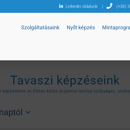
Linkedin oldalunk
|
(+36) 
Szolgáltatásaink
Nyílt képzés
Mintaprogr
Tavaszi képzéseink
naptól