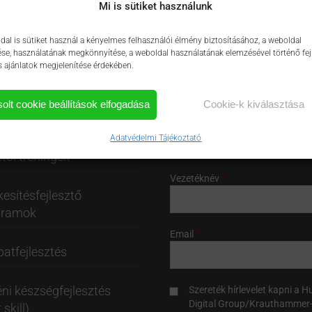
Mi is sütiket használunk
dal is sütiket használ a kényelmes felhasználói élmény biztosításához, a weboldal
e, használatának megkönnyítése, a weboldal használatának elemzésével történő fej
s ajánlatok megjelenítése érdekében.
ÉRKÉP
HÍRLEVÉL FELIRATKOZÁS
solt cookie beállítások elfogadása
Cookie-k kiválasztása
tatásaink
Keresztnév
Adatvédelmi Tájékoztató
tői tréningek
Vezetéknév
kesítésfejlesztő
gramok
Email
atfejlesztés
ni készségfejlesztés
Szereték hírlevelet kapni a 
Digital Group/Krauthammer-
 skill)